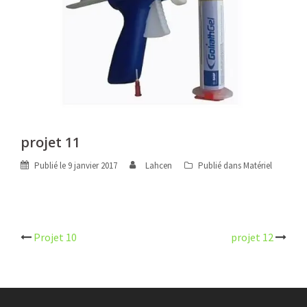
projet 11
Publié le
9 janvier 2017
Lahcen
Publié dans
Matériel
Navigation
Projet 10
projet 12
d’article