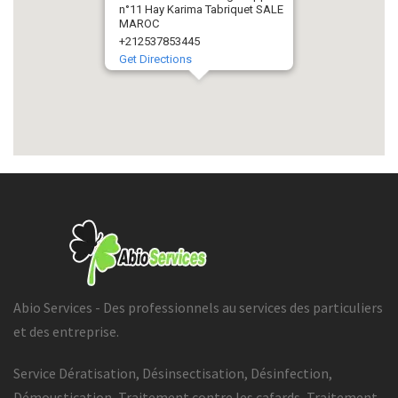
n°11 Hay Karima Tabriquet SALE
MAROC
+212537853445
Get Directions
Abio Services - Des professionnels au services des particuliers
et des entreprise.
Service Dératisation, Désinsectisation, Désinfection,
Démoustication, Traitement contre les cafards, Traitement