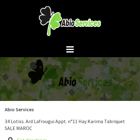
Aller
au
contenu
Abio Services
34 Lotiss. Ard Lafrougui Appt. n°11 Hay Karima Tabriquet
SALE MAROC